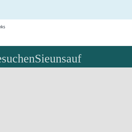
nks
en
ok