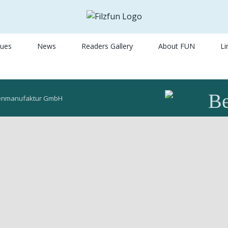
sues
News
Readers Gallery
About FUN
Li
Besuch
enmanufaktur GmbH
Sie
uns
auf
Facebo