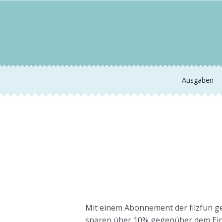
Zum
Inhalt
springen
Ausgaben
Mit einem Abonnement der filzfun ge
sparen über 10% gegenüber dem Einz